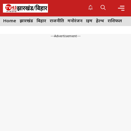
Skip
to
content
Me
Home
झारखंड
बिहार
राजनीति
मनोरंजन
क्राइम
हेल्थ
राशिफल
---Advertisement---