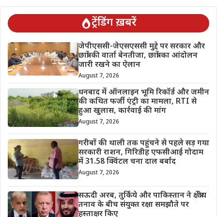
ट्रेंडिंग ख़बरें
जेपीएससी-जेएसएससी मुद्दे पर सरकार और
छात्रों की वार्ता बेनतीजा, छात्रों का आंदोलन
जारी रखने का ऐलान
August 7, 2026
धनबाद में ऑनलाइन भूमि रिकॉर्ड और जमीन
की कथित फर्जी एंट्री का मामला, RTI से
हुआ खुलास, कार्रवाई की मांग
August 7, 2026
गरीबों की थाली तक पहुंचने से पहले सड़ गया
सरकारी राशन, गिरिडीह एफसीआई गोदाम
में 31.58 क्विंटल चना दाल बर्बाद
August 7, 2026
सऊदी अरब, तुर्किये और पाकिस्तान ने क्षेत्रीय
तनाव के बीच संयुक्त रक्षा समझौते पर
हस्ताक्षर किए