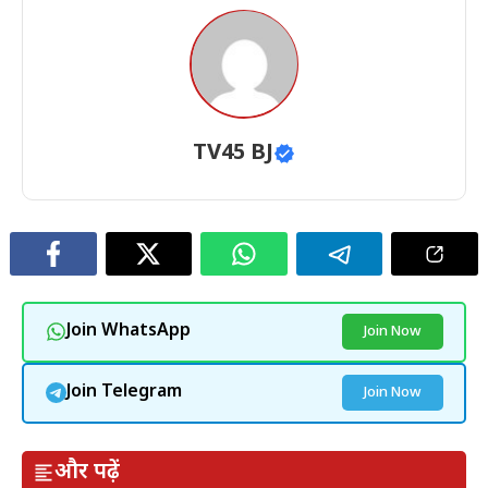
TV45 BJ
Join WhatsApp
Join Now
Join Telegram
Join Now
और पढ़ें