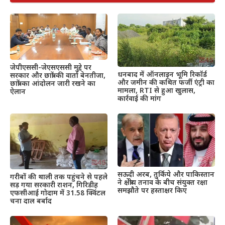
जेपीएससी-जेएसएससी मुद्दे पर
धनबाद में ऑनलाइन भूमि रिकॉर्ड
सरकार और छात्रों की वार्ता बेनतीजा,
और जमीन की कथित फर्जी एंट्री का
छात्रों का आंदोलन जारी रखने का
मामला, RTI से हुआ खुलास,
ऐलान
कार्रवाई की मांग
सऊदी अरब, तुर्किये और पाकिस्तान
गरीबों की थाली तक पहुंचने से पहले
ने क्षेत्रीय तनाव के बीच संयुक्त रक्षा
सड़ गया सरकारी राशन, गिरिडीह
समझौते पर हस्ताक्षर किए
एफसीआई गोदाम में 31.58 क्विंटल
चना दाल बर्बाद