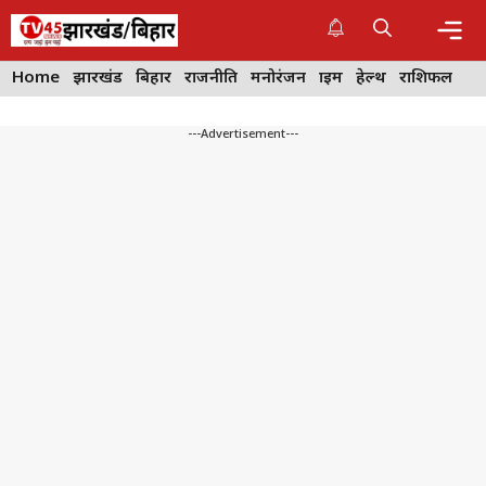
Skip
to
content
Me
Home
झारखंड
बिहार
राजनीति
मनोरंजन
क्राइम
हेल्थ
राशिफल
---Advertisement---