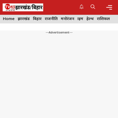
Skip
to
content
Me
Home
झारखंड
बिहार
राजनीति
मनोरंजन
क्राइम
हेल्थ
राशिफल
---Advertisement---