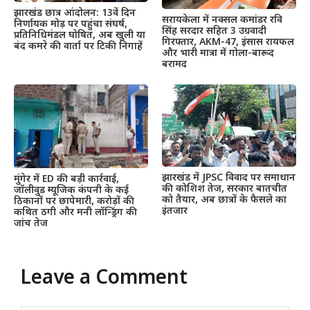
झारखंड छात्र आंदोलन: 13वें दिन
सरायकेला में नक्सल कमांडर रवि
निर्णायक मोड़ पर पहुंचा संघर्ष,
सिंह सरदार सहित 3 उग्रवादी
प्रतिनिधिमंडल घोषित, अब खुली या
गिरफ्तार, AKM-47, इंसास रायफल
बंद कमरे की वार्ता पर टिकी निगाहें
और भारी मात्रा में गोला-बारूद
बरामद
झारखंड में JPSC विवाद पर समाधान
मुंगेर में ED की बड़ी कार्रवाई,
की कोशिश तेज, सरकार बातचीत
जॉलीवुड म्यूजिक कंपनी के कई
को तैयार, अब छात्रों के फैसले का
ठिकानों पर छापेमारी, करोड़ों की
इंतजार
कथित ठगी और मनी लॉन्ड्रिंग की
जांच तेज
Leave a Comment