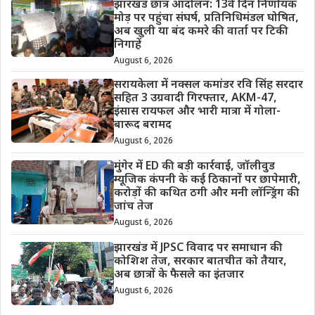
झारखंड छात्र आंदोलन: 13वें दिन निर्णायक
मोड़ पर पहुंचा संघर्ष, प्रतिनिधिमंडल घोषित,
अब खुली या बंद कमरे की वार्ता पर टिकी
निगाहें
August 6, 2026
सरायकेला में नक्सल कमांडर रवि सिंह सरदार
सहित 3 उग्रवादी गिरफ्तार, AKM-47,
इंसास रायफल और भारी मात्रा में गोला-
बारूद बरामद
August 6, 2026
मुंगेर में ED की बड़ी कार्रवाई, जॉलीवुड
म्यूजिक कंपनी के कई ठिकानों पर छापेमारी,
करोड़ों की कथित ठगी और मनी लॉन्ड्रिंग की
जांच तेज
August 6, 2026
झारखंड में JPSC विवाद पर समाधान की
कोशिश तेज, सरकार बातचीत को तैयार,
अब छात्रों के फैसले का इंतजार
August 6, 2026