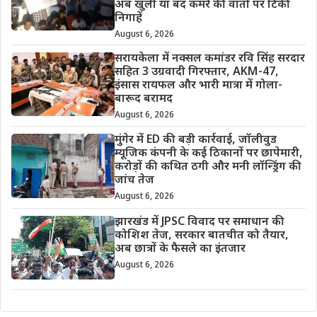
अब खुली या बंद कमरे की वार्ता पर टिकी
निगाहें
August 6, 2026
सरायकेला में नक्सल कमांडर रवि सिंह सरदार
सहित 3 उग्रवादी गिरफ्तार, AKM-47,
इंसास रायफल और भारी मात्रा में गोला-
बारूद बरामद
August 6, 2026
मुंगेर में ED की बड़ी कार्रवाई, जॉलीवुड
म्यूजिक कंपनी के कई ठिकानों पर छापेमारी,
करोड़ों की कथित ठगी और मनी लॉन्ड्रिंग की
जांच तेज
August 6, 2026
झारखंड में JPSC विवाद पर समाधान की
कोशिश तेज, सरकार बातचीत को तैयार,
अब छात्रों के फैसले का इंतजार
August 6, 2026