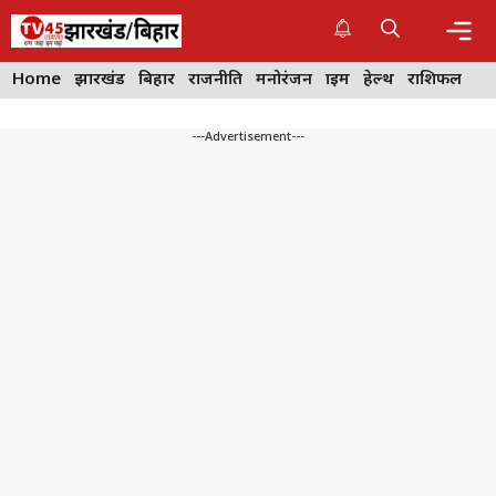
Skip
to
content
Me
Home
झारखंड
बिहार
राजनीति
मनोरंजन
क्राइम
हेल्थ
राशिफल
---Advertisement---