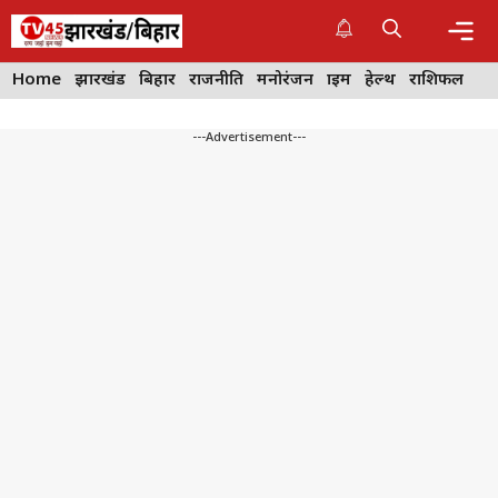
Skip
to
content
Me
Home
झारखंड
बिहार
राजनीति
मनोरंजन
क्राइम
हेल्थ
राशिफल
---Advertisement---