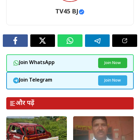
TV45 BJ
Join WhatsApp
Join Now
Join Telegram
Join Now
और पढ़ें