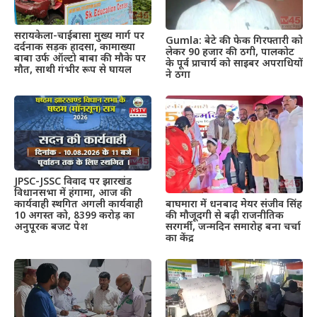
सरायकेला-चाईबासा मुख्य मार्ग पर
Gumla: बेटे की फेक गिरफ्तारी को
दर्दनाक सड़क हादसा, कामाख्या
लेकर 90 हजार की ठगी, पालकोट
बाबा उर्फ ऑल्टो बाबा की मौके पर
के पूर्व प्राचार्य को साइबर अपराधियों
मौत, साथी गंभीर रूप से घायल
ने ठगा
JPSC-JSSC विवाद पर झारखंड
विधानसभा में हंगामा, आज की
बाघमारा में धनबाद मेयर संजीव सिंह
कार्यवाही स्थगित अगली कार्यवाही
की मौजूदगी से बढ़ी राजनीतिक
10 अगस्त को, 8399 करोड़ का
सरगर्मी, जन्मदिन समारोह बना चर्चा
अनुपूरक बजट पेश
का केंद्र